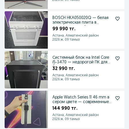
BOSCH HKA050020Q — белая
электрическая плита в
состоянии новой
99 990 тг.
Астана, Алматинский район
2026 ж. 09 тамыз
Системный блок на Intel Core
i5‑3470 — недорогой ПК для
базовых задач
32 990 тг.
Астана, Алматинский район
2026 ж. 09 тамыз
Apple Watch Series 11 46 mm в
сером цвете — современные
умные часы
144 990 тг.
Астана, Алматинский район
2026 ж. 09 тамыз