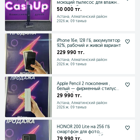
моющий пылесос для влажной
и сухой уборки
50 000 тг.
Астана, Алматинский район
2026 ж. 09 тамыз
iPhone 16e, 128 ГБ, аккумулятор
92%, рабочий и живой вариант
229 990 тг.
Астана, Алматинский район
2026 ж. 09 тамыз
Apple Pencil 2 поколения ,
белый — фирменный стилус
для iPad
29 990 тг.
Астана, Алматинский район
2026 ж. 09 тамыз
HONOR 200 Lite на 256 ГБ
смартфон для фото,
соцсетей, видео, учёбы
79 990 тг.