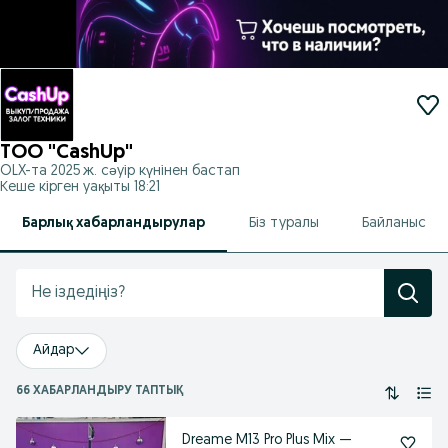
ТОО "CashUp"
OLX-та
2025 ж. сәуір
күнінен бастап
Кеше кірген уақыты 18:21
Барлық хабарландырулар
Біз туралы
Байланыс
Айдар
66 ХАБАРЛАНДЫРУ ТАПТЫҚ
Dreame M13 Pro Plus Mix —